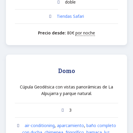
doble
Tiendas Safari
Precio desde:
80
€
por noche
Domo
Cúpula Geodésica con vistas panorámicas de La
Alpujarra y parque natural.
3
air-conditioning
,
aparcamiento
,
baño completo
con ducha
,
chimenea
,
frigorífico
,
hamaca
,
luz
,