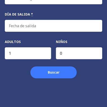
u
j
a
DÍA DE SALIDA
*
r
r
a
ADULTOS
NIÑOS