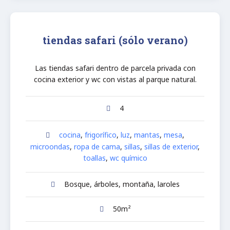
tiendas safari (sólo verano)
Las tiendas safari dentro de parcela privada con
cocina exterior y wc con vistas al parque natural.
4
cocina
,
frigorífico
,
luz
,
mantas
,
mesa
,
microondas
,
ropa de cama
,
sillas
,
sillas de exterior
,
toallas
,
wc químico
Bosque, árboles, montaña, laroles
50m²