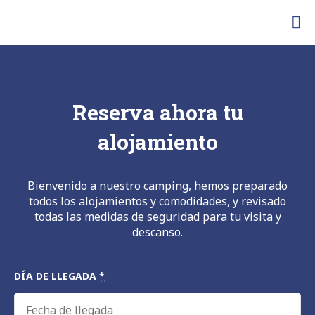
Camping
a
Alpujarras
l
o
j
a
Reserva ahora tu
m
i
alojamiento
e
n
t
o
Bienvenido a nuestro camping, hemos preparado
s
todos los alojamientos y comodidades, y revisado
e
todas las medidas de seguridad para tu visita y
n
descanso.
l
a
DÍA DE LLEGADA
*
A
l
p