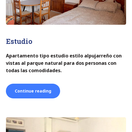
u
j
a
r
r
a
Estudio
Apartamento tipo estudio estilo alpujarreño
con
vistas al parque natural
para dos personas con
todas las comodidades.
“Estudio”
Continue reading