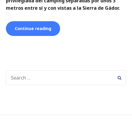
privilegiada del camping separadas por unos 3
metros entre sí y con vistas a la Sierra de Gádor.
“Casas
Continue reading
de
madera”
SEARCH
FOR: